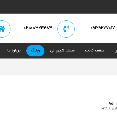
02188323483
09129277017
ی
سقف کاذب
سقف شیروانی
وبلاگ
درباره ما
Adm
ر ۸, ۲۰۲۳