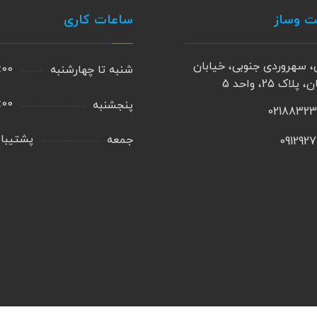
ت وساز
ساعات کاری
، سهروردی جنوبی، خیابان
9:00 الی 0
شنبه تا چهارشنبه
پلاک 25، واحد 5
9:00 الی 0
پنجشنبه
0218832
پشتیبان
جمعه
091292