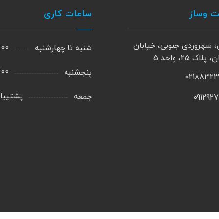
ت وساز
ساعات کاری
، سهروردی جنوبی، خیابان
9:00 الی 0
شنبه تا چهارشنبه
پلاک 25، واحد 5
9:00 الی 0
پنجشنبه
0218832
پشتیبان
جمعه
091292