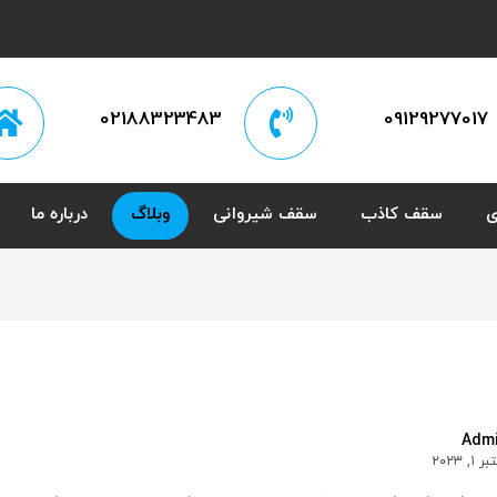
02188323483
09129277017
ی
سقف کاذب
سقف شیروانی
وبلاگ
درباره ما
Adm
 ۱, ۲۰۲۳